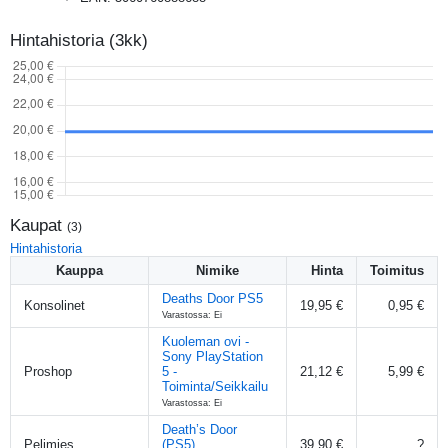
Hintahistoria (3kk)
Kaupat
(
3
)
Hintahistoria
Kauppa
Nimike
Hinta
Toimitus
Deaths Door PS5
Konsolinet
19,95 €
0,95 €
Varastossa: Ei
Kuoleman ovi -
Sony PlayStation
Proshop
5 -
21,12 €
5,99 €
Toiminta/Seikkailu
Varastossa: Ei
Death’s Door
Pelimies
(PS5)
39,90 €
?