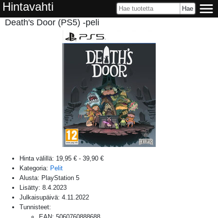
Hintavahti
Death's Door (PS5) -peli
Hinta välillä:
19,95 €
-
39,90 €
Kategoria:
Pelit
Alusta:
PlayStation 5
Lisätty:
8.4.2023
Julkaisupäivä:
4.11.2022
Tunnisteet:
EAN
:
5060760888688