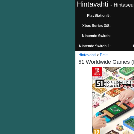
Hintavahti
- Hintaseu
PlayStation 5:
Xbox Series X/S:
Nintendo Switch:
Nintendo Switch 2:
Hintavahti
Pelit
51 Worldwide Games (