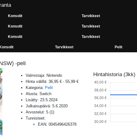
ranta
Konsolit
Tarvikkeet
Konsolit
Tarvikkeet
Konsolit
Tarvikkeet
Konsolit
Tarvikkeet
Pelit
NSW) -peli
Hintahistoria (3kk)
Valmistaja:
Nintendo
Hinta välillä:
36,95 €
-
55,99 €
Kategoria:
Pelit
Alusta:
Switch
Lisätty:
23.5.2024
Julkaisupäivä:
5.6.2020
Arvostelut:
5
(
1
)
Tunnisteet:
EAN
:
0045496426378