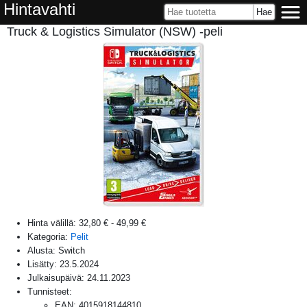
Hintavahti
Truck & Logistics Simulator (NSW) -peli
Hinta välillä:
32,80 €
-
49,99 €
Kategoria:
Pelit
Alusta:
Switch
Lisätty:
23.5.2024
Julkaisupäivä:
24.11.2023
Tunnisteet:
EAN
:
4015918144810