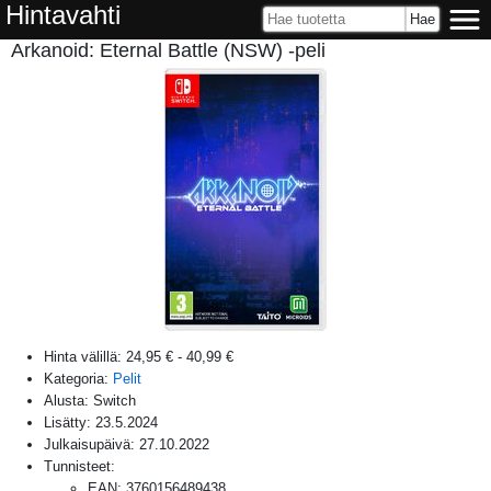
Hintavahti
Arkanoid: Eternal Battle (NSW) -peli
Hinta välillä:
24,95 €
-
40,99 €
Kategoria:
Pelit
Alusta:
Switch
Lisätty:
23.5.2024
Julkaisupäivä:
27.10.2022
Tunnisteet:
EAN
:
3760156489438