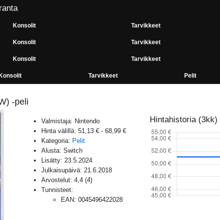
ranta
Konsolit
Tarvikkeet
Konsolit
Tarvikkeet
Konsolit
Tarvikkeet
Konsolit
Tarvikkeet
Pelit
) -peli
Hintahistoria (3kk)
Valmistaja:
Nintendo
Hinta välillä:
51,13 €
-
68,99 €
Kategoria:
Pelit
Alusta:
Switch
Lisätty:
23.5.2024
Julkaisupäivä:
21.6.2018
Arvostelut:
4,4
(
4
)
Tunnisteet:
EAN
:
0045496422028