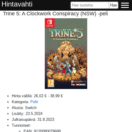
Hintavahti
Trine 5: A Clockwork Conspiracy (NSW) -peli
Hinta välillä:
26,02 €
-
38,99 €
Kategoria:
Pelit
Alusta:
Switch
Lisätty:
23.5.2024
Julkaisupäivä:
31.8.2023
Tunnisteet:
EAN
:
9120080079688