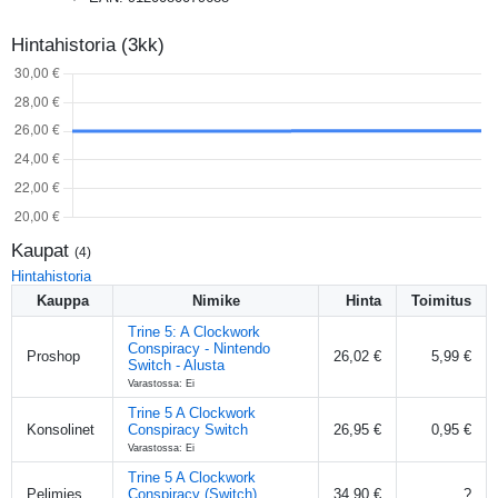
Hintahistoria (3kk)
Kaupat
(
4
)
Hintahistoria
Kauppa
Nimike
Hinta
Toimitus
Trine 5: A Clockwork
Conspiracy - Nintendo
Proshop
26,02 €
5,99 €
Switch - Alusta
Varastossa: Ei
Trine 5 A Clockwork
Konsolinet
Conspiracy Switch
26,95 €
0,95 €
Varastossa: Ei
Trine 5 A Clockwork
Pelimies
Conspiracy (Switch)
34,90 €
?