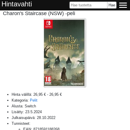
Hintavahti
Charon's Staircase (NSW) -peli
Hinta välillä:
26,95 €
-
26,95 €
Kategoria:
Pelit
Alusta:
Switch
Lisätty:
23.5.2024
Julkaisupäivä:
28.10.2022
Tunnisteet:
EAN
:
8718591188268