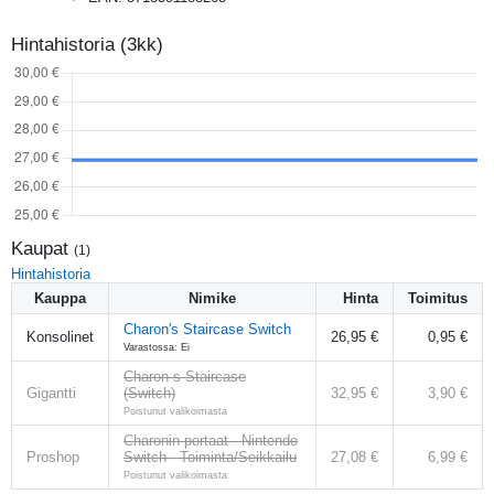
Hintahistoria (3kk)
Kaupat
(
1
)
Hintahistoria
Kauppa
Nimike
Hinta
Toimitus
Charon's Staircase Switch
Konsolinet
26,95 €
0,95 €
Varastossa: Ei
Charon s Staircase
Gigantti
(Switch)
32,95 €
3,90 €
Poistunut valikoimasta
Charonin portaat - Nintendo
Proshop
Switch - Toiminta/Seikkailu
27,08 €
6,99 €
Poistunut valikoimasta