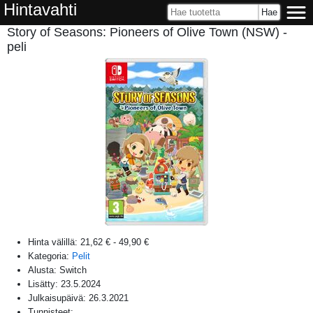
Hintavahti
Story of Seasons: Pioneers of Olive Town (NSW) -
peli
Hinta välillä:
21,62 €
-
49,90 €
Kategoria:
Pelit
Alusta:
Switch
Lisätty:
23.5.2024
Julkaisupäivä:
26.3.2021
Tunnisteet: