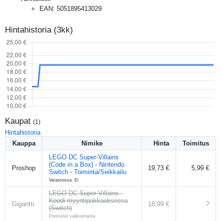
EAN
:
5051895413029
Hintahistoria (3kk)
Kaupat
(
1
)
Hintahistoria
Kauppa
Nimike
Hinta
Toimitus
LEGO DC Super-Villains
(Code in a Box) - Nintendo
Proshop
19,73 €
5,99 €
Switch - Toiminta/Seikkailu
Varastossa: Ei
LEGO DC Super-Villains -
Koodi myyntipakkauksessa
Gigantti
18,99 €
?
(Switch)
Poistunut valikoimasta