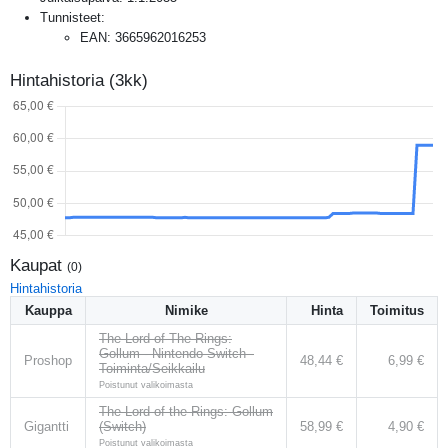
Tunnisteet:
EAN
:
3665962016253
Hintahistoria (3kk)
Kaupat
(
0
)
Hintahistoria
Kauppa
Nimike
Hinta
Toimitus
The Lord of The Rings:
Gollum - Nintendo Switch -
Proshop
48,44 €
6,99 €
Toiminta/Seikkailu
Poistunut valikoimasta
The Lord of the Rings: Gollum
Gigantti
(Switch)
58,99 €
4,90 €
Poistunut valikoimasta