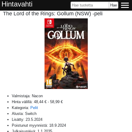
Hintavahti
The Lord of the Rings: Gollum (NSW) -peli
Valmistaja:
Nacon
Hinta välillä:
48,44 €
-
58,99 €
Kategoria:
Pelit
Alusta:
Switch
Lisätty:
23.5.2024
Poistunut myynnistä:
18.9.2024
Julkaisupäivä:
1.1.2035