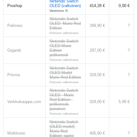
Nintendo Switch
Proshop
OLED (valkoinen)
414,28 €
0,00 €
Varastossa: Ei
Nintendo Switch
OLED -Mario Red
Pelimies
399,90 €
?
Edition
Poistunut valikoimasta
Nintendo Switch
OLED Mario
Gigantti
Edition
297,00 €
?
pelikonsoli
Poistunut valikoimasta
Nintendo Switch
OLED Model
Prisma
329,00 €
?
Mario Red Edition
Poistunut valikoimasta
Nintendo Switch
OLED - Mario
Red Edition -
Verkkokauppa.com
329,00 €
5,99 €
pelikonsoli,
punainen
Poistunut valikoimasta
Nintendo Switch
(OLED model)
Mario Red
Multitronic
405,90 €
?
Edition, game