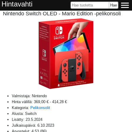
Hintavahti
Nintendo Switch OLED - Mario Edition -pelikonsoli
Valmistaja:
Nintendo
Hinta välillä:
369,00 €
-
414,28 €
Kategoria:
Pelikonsolit
Alusta:
Switch
Lisätty:
23.5.2024
Julkaisupäivä:
6.10.2023
Arvostelut:
4,53
(
86
)