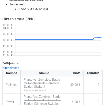
Tunnisteet:
EAN
:
5030932123831
Hintahistoria (3kk)
Kaupat
(
0
)
Hintahistoria
Kauppa
Nimike
Hinta
Toimitus
Plants vs. Zombies: Battle
for Neighborville Complete
Pelimies
39,90 €
?
Edition (Switch)
Poistunut valikoimasta
Plants Vs. Zombies: Battle
for Neighborville - Complete
Power
4,90 €
?
Edition (Nintendo Switch)