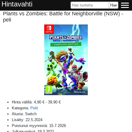
Hintavahti
Plants vs Zombies: Battle for Neighborville (NSW) -
peli
Hinta välillä:
4,90 €
-
39,90 €
Kategoria:
Pelit
Alusta:
Switch
Lisätty:
22.5.2024
Poistunut myynnistä:
15.7.2026
Julkaisupäivä:
19.3.2021