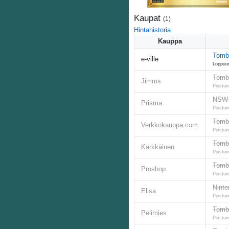
Kaupat
(
1
)
Hintahistoria
Kauppa
Tomb 
e-ville
Loppuu
Tomb 
Jimms
Poistun
NSW T
Prisma
Poistun
Tomb 
Verkkokauppa.com
Poistun
Tomb 
Kärkkäinen
Poistun
Tomb 
Proshop
Poistun
Ninte
Elisa
Poistun
Tomb 
Pelimies
Poistun