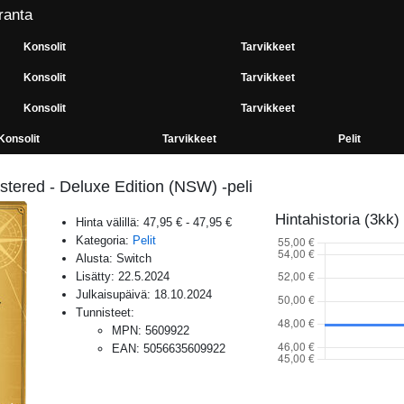
ranta
Konsolit
Tarvikkeet
Konsolit
Tarvikkeet
Konsolit
Tarvikkeet
Konsolit
Tarvikkeet
Pelit
stered - Deluxe Edition (NSW) -peli
Hintahistoria (3kk)
Hinta välillä:
47,95 €
-
47,95 €
Kategoria:
Pelit
Alusta:
Switch
Lisätty:
22.5.2024
Julkaisupäivä:
18.10.2024
Tunnisteet:
MPN
:
5609922
EAN
:
5056635609922