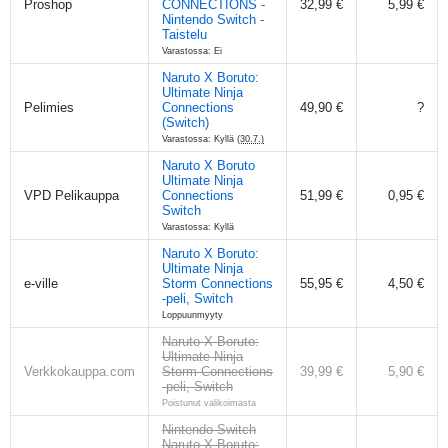
Proshop
CONNECTIONS -
32,99 €
5,99 €
Nintendo Switch -
Taistelu
Varastossa: Ei
Naruto X Boruto:
Ultimate Ninja
Pelimies
Connections
49,90 €
?
(Switch)
Varastossa: Kyllä
(30.7.)
Naruto X Boruto
Ultimate Ninja
VPD Pelikauppa
Connections
51,99 €
0,95 €
Switch
Varastossa: Kyllä
Naruto X Boruto:
Ultimate Ninja
e-ville
Storm Connections
55,95 €
4,50 €
-peli, Switch
Loppuunmyyty
Naruto X Boruto:
Ultimate Ninja
Verkkokauppa.com
Storm Connections
39,99 €
5,90 €
-peli, Switch
Poistunut valikoimasta
Nintendo Switch
Naruto X Boruto: