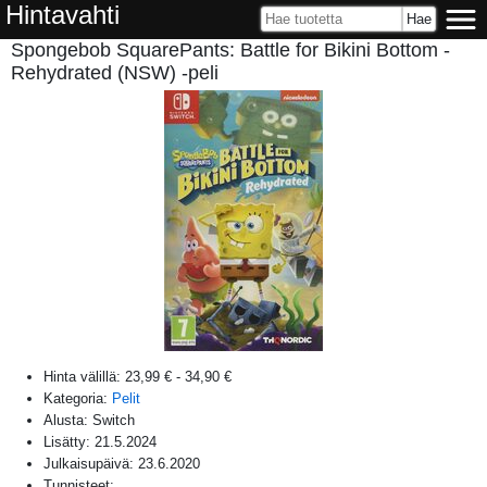
Hintavahti
Spongebob SquarePants: Battle for Bikini Bottom -
Rehydrated (NSW) -peli
Hinta välillä:
23,99 €
-
34,90 €
Kategoria:
Pelit
Alusta:
Switch
Lisätty:
21.5.2024
Julkaisupäivä:
23.6.2020
Tunnisteet: