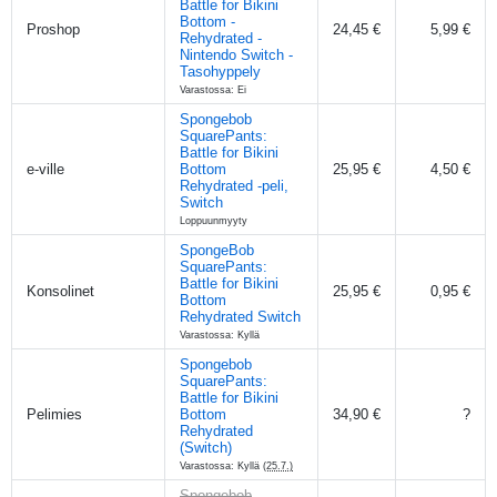
Battle for Bikini
Bottom -
Proshop
24,45 €
5,99 €
Rehydrated -
Nintendo Switch -
Tasohyppely
Varastossa: Ei
Spongebob
SquarePants:
Battle for Bikini
e-ville
Bottom
25,95 €
4,50 €
Rehydrated -peli,
Switch
Loppuunmyyty
SpongeBob
SquarePants:
Battle for Bikini
Konsolinet
25,95 €
0,95 €
Bottom
Rehydrated Switch
Varastossa: Kyllä
Spongebob
SquarePants:
Battle for Bikini
Pelimies
Bottom
34,90 €
?
Rehydrated
(Switch)
Varastossa: Kyllä
(25.7.)
Spongebob