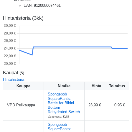
EAN
:
9120080074461
Hintahistoria (3kk)
Kaupat
(
5
)
Hintahistoria
Kauppa
Nimike
Hinta
Toimitus
Spongebob
SquarePants:
Battle for Bikini
VPD Pelikauppa
23,99 €
0,95 €
Bottom
Rehydrated Switch
Varastossa: Kyllä
Spongebob
SquarePants: