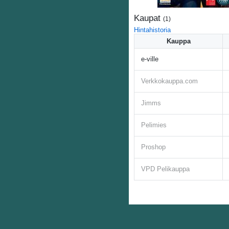
Kaupat
(
1
)
Hintahistoria
Kauppa
e-ville
Verkkokauppa.com
Jimms
Pelimies
Proshop
VPD Pelikauppa