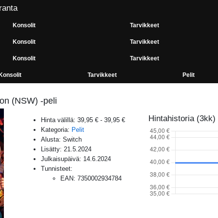
ranta
Konsolit
Tarvikkeet
Konsolit
Tarvikkeet
Konsolit
Tarvikkeet
Konsolit
Tarvikkeet
Pelit
on (NSW) -peli
Hintahistoria (3kk)
Hinta välillä:
39,95 €
-
39,95 €
Kategoria:
Pelit
Alusta:
Switch
Lisätty:
21.5.2024
Julkaisupäivä:
14.6.2024
Tunnisteet:
EAN
:
7350002934784