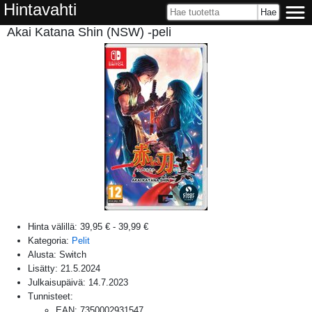
Hintavahti
Akai Katana Shin (NSW) -peli
Hinta välillä:
39,95 €
-
39,99 €
Kategoria:
Pelit
Alusta:
Switch
Lisätty:
21.5.2024
Julkaisupäivä:
14.7.2023
Tunnisteet:
EAN
:
7350002931547