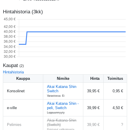
Hintahistoria (3kk)
Kaupat
(
2
)
Hintahistoria
Kauppa
Nimike
Hinta
Toimitus
Akai Katana Shin
Konsolinet
Switch
39,95 €
0,95 €
Varastossa: Ei
Akai Katana Shin -
e-ville
peli, Switch
39,99 €
4,50 €
Loppuunmyyty
Akai Katana Shin
Pelimies
(Switch)
39,90 €
?
Poistunut valikoimasta