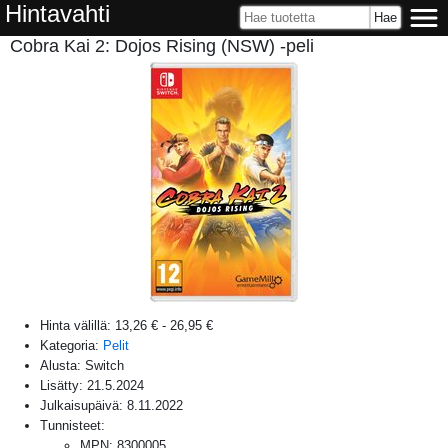
Hintavahti
Cobra Kai 2: Dojos Rising (NSW) -peli
Hinta välillä:
13,26 €
-
26,95 €
Kategoria:
Pelit
Alusta:
Switch
Lisätty:
21.5.2024
Julkaisupäivä:
8.11.2022
Tunnisteet:
MPN
:
8300005