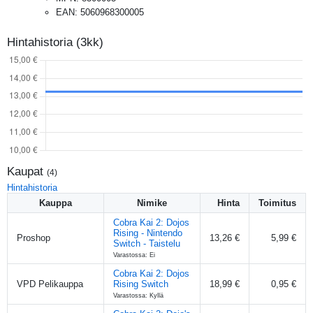
EAN
:
5060968300005
Hintahistoria (3kk)
Kaupat
(
4
)
Hintahistoria
Kauppa
Nimike
Hinta
Toimitus
Cobra Kai 2: Dojos
Rising - Nintendo
Proshop
13,26 €
5,99 €
Switch - Taistelu
Varastossa: Ei
Cobra Kai 2: Dojos
VPD Pelikauppa
Rising Switch
18,99 €
0,95 €
Varastossa: Kyllä