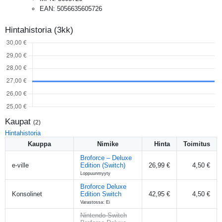
EAN
:
5056635605726
Hintahistoria (3kk)
Kaupat
(
2
)
Hintahistoria
Kauppa
Nimike
Hinta
Toimitus
Broforce – Deluxe
e-ville
Edition (Switch)
26,99 €
4,50 €
Loppuunmyyty
Broforce Deluxe
Konsolinet
Edition Switch
42,95 €
4,50 €
Varastossa: Ei
Nintendo Switch