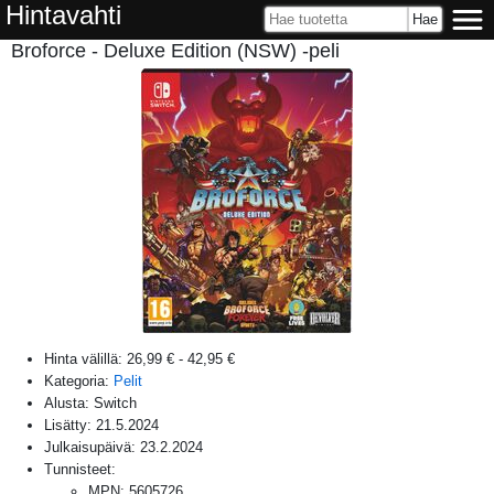
Hintavahti
Broforce - Deluxe Edition (NSW) -peli
Hinta välillä:
26,99 €
-
42,95 €
Kategoria:
Pelit
Alusta:
Switch
Lisätty:
21.5.2024
Julkaisupäivä:
23.2.2024
Tunnisteet:
MPN
:
5605726