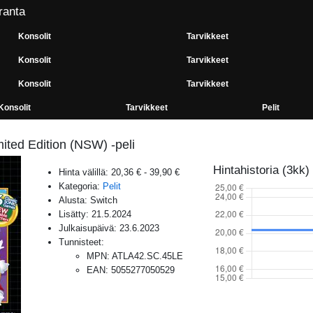
ranta
Konsolit
Tarvikkeet
Konsolit
Tarvikkeet
Konsolit
Tarvikkeet
Konsolit
Tarvikkeet
Pelit
mited Edition (NSW) -peli
Hintahistoria (3kk)
Hinta välillä:
20,36 €
-
39,90 €
Kategoria:
Pelit
Alusta:
Switch
Lisätty:
21.5.2024
Julkaisupäivä:
23.6.2023
Tunnisteet:
MPN
:
ATLA42.SC.45LE
EAN
:
5055277050529