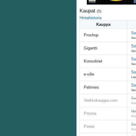
Kaupat
(
5
)
Hintahistoria
Kauppa
So
Proshop
Var
So
Gigantti
Var
So
Konsolinet
Var
So
e-ville
Lop
So
Pelimies
Var
So
Verkkokauppa.com
Poi
Ni
Prisma
Poi
So
Power
Poi