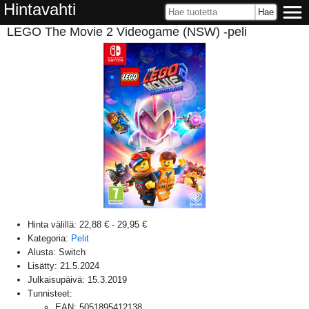
Hintavahti
LEGO The Movie 2 Videogame (NSW) -peli
Hinta välillä:
22,88 €
-
29,95 €
Kategoria:
Pelit
Alusta:
Switch
Lisätty:
21.5.2024
Julkaisupäivä:
15.3.2019
Tunnisteet:
EAN
:
5051895412138