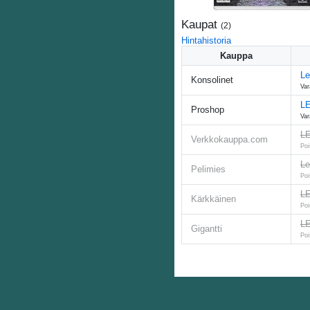
Kaupat
(
2
)
Hintahistoria
Kauppa
Le
Konsolinet
Var
LE
Proshop
Var
LE
Verkkokauppa.com
Poi
Le
Pelimies
Poi
LE
Kärkkäinen
Poi
LE
Gigantti
Poi