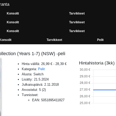
ranta
Konsolit
Tarvikkeet
Konsolit
Tarvikkeet
Konsolit
Tarvikkeet
Konsolit
Tarvikkeet
Pelit
llection (Years 1-7) (NSW) -peli
Hintahistoria (3kk)
Hinta välillä:
26,99 €
-
28,39 €
Kategoria:
Pelit
Alusta:
Switch
Lisätty:
21.5.2024
Julkaisupäivä:
2.11.2018
Arvostelut:
5
(
2
)
Tunnisteet:
EAN
:
5051895411827