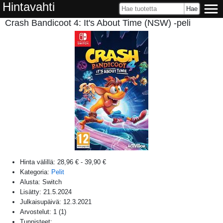
Hintavahti
Crash Bandicoot 4: It's About Time (NSW) -peli
Hinta välillä:
28,96 €
-
39,90 €
Kategoria:
Pelit
Alusta:
Switch
Lisätty:
21.5.2024
Julkaisupäivä:
12.3.2021
Arvostelut:
1
(
1
)
Tunnisteet: