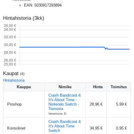
EAN
:
5030917293894
Hintahistoria (3kk)
Kaupat
(
4
)
Hintahistoria
Kauppa
Nimike
Hinta
Toimitus
Crash Bandicoot 4:
It's About Time -
Proshop
Nintendo Switch -
28,96 €
5,99 €
Toiminta
Varastossa: Ei
Crash Bandicoot 4:
It's About Time
Konsolinet
34,95 €
0,95 €
Switch