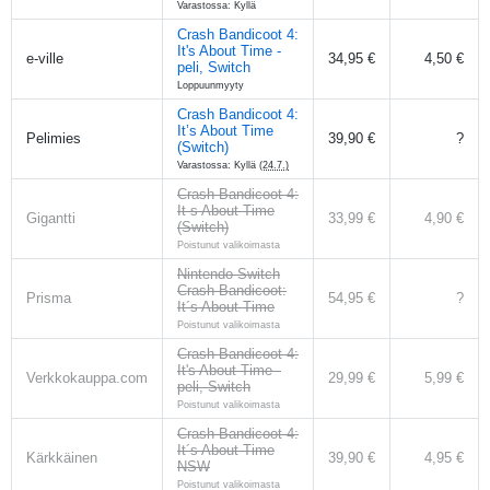
Varastossa: Kyllä
Crash Bandicoot 4:
It's About Time -
e-ville
34,95 €
4,50 €
peli, Switch
Loppuunmyyty
Crash Bandicoot 4:
It’s About Time
Pelimies
39,90 €
?
(Switch)
Varastossa: Kyllä
(24.7.)
Crash Bandicoot 4:
It s About Time
Gigantti
33,99 €
4,90 €
(Switch)
Poistunut valikoimasta
Nintendo Switch
Crash Bandicoot:
Prisma
54,95 €
?
It´s About Time
Poistunut valikoimasta
Crash Bandicoot 4:
It's About Time -
Verkkokauppa.com
29,99 €
5,99 €
peli, Switch
Poistunut valikoimasta
Crash Bandicoot 4:
It´s About Time
Kärkkäinen
39,90 €
4,95 €
NSW
Poistunut valikoimasta