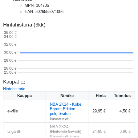
MPN
:
104705
EAN
:
5026555071086
Hintahistoria (3kk)
Kaupat
(
1
)
Hintahistoria
Kauppa
Nimike
Hinta
Toimitus
NBA 2K24 - Kobe
Bryant Edition -
e-ville
29,95 €
4,50 €
peli, Switch
Loppuunmyyty
NBA 2K24
Gigantti
(Nintendo Switch)
24,95 €
3,90 €
Poistunut valikoimasta