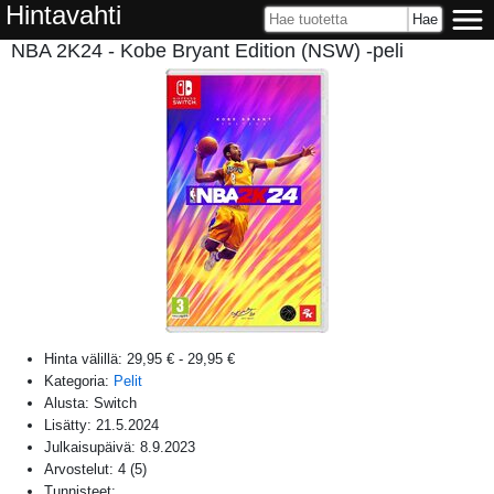
Hintavahti
NBA 2K24 - Kobe Bryant Edition (NSW) -peli
Hinta välillä:
29,95 €
-
29,95 €
Kategoria:
Pelit
Alusta:
Switch
Lisätty:
21.5.2024
Julkaisupäivä:
8.9.2023
Arvostelut:
4
(
5
)
Tunnisteet: