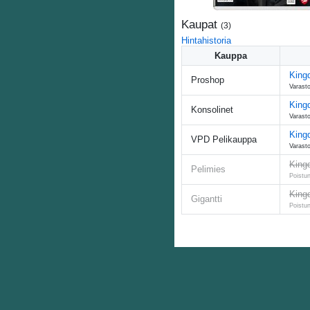
Kaupat
(
3
)
Hintahistoria
Kauppa
King
Proshop
Varasto
King
Konsolinet
Varasto
King
VPD Pelikauppa
Varasto
King
Pelimies
Poistun
King
Gigantti
Poistun