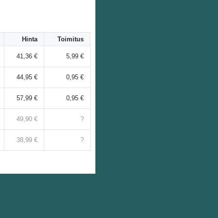
Hinta
Toimitus
41,36 €
5,99 €
44,95 €
0,95 €
57,99 €
0,95 €
49,90 €
?
38,99 €
?