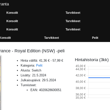
ranta
Konsolit
Tarvikkeet
Konsolit
Tarvikkeet
Konsolit
Tarvikkeet
Konsolit
Tarvikkeet
Pelit
ance - Royal Edition (NSW) -peli
Hintahistoria (3kk)
Hinta välillä:
41,36 €
-
57,99 €
Kategoria:
Pelit
Alusta:
Switch
Lisätty:
21.5.2024
Julkaisupäivä:
29.5.2024
Tunnisteet:
EAN
:
4020628600051