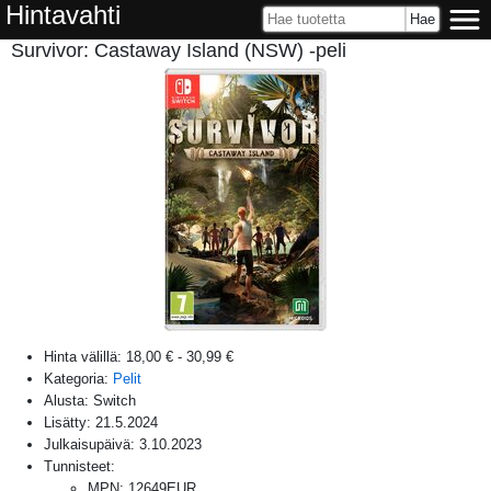
Hintavahti
Survivor: Castaway Island (NSW) -peli
Hinta välillä:
18,00 €
-
30,99 €
Kategoria:
Pelit
Alusta:
Switch
Lisätty:
21.5.2024
Julkaisupäivä:
3.10.2023
Tunnisteet:
MPN
:
12649EUR