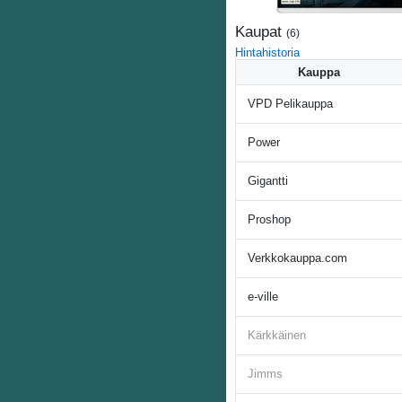
Kaupat
(
6
)
Hintahistoria
Kauppa
VPD Pelikauppa
Power
Gigantti
Proshop
Verkkokauppa.com
e-ville
Kärkkäinen
Jimms