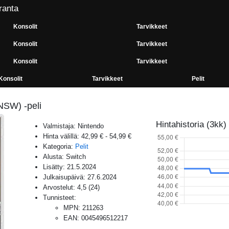
ranta
Konsolit
Tarvikkeet
Konsolit
Tarvikkeet
Konsolit
Tarvikkeet
Konsolit
Tarvikkeet
Pelit
NSW) -peli
Hintahistoria (3kk)
Valmistaja:
Nintendo
Hinta välillä:
42,99 €
-
54,99 €
Kategoria:
Pelit
Alusta:
Switch
Lisätty:
21.5.2024
Julkaisupäivä:
27.6.2024
Arvostelut:
4,5
(
24
)
Tunnisteet:
MPN
:
211263
EAN
:
0045496512217