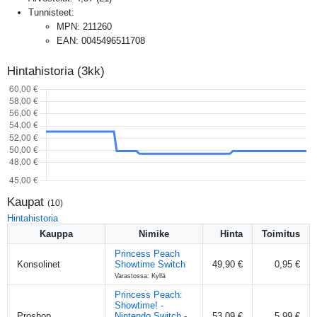
Tunnisteet:
MPN
:
211260
EAN
:
0045496511708
Hintahistoria (3kk)
Kaupat
(
10
)
Hintahistoria
Kauppa
Nimike
Hinta
Toimitus
Princess Peach
Konsolinet
Showtime Switch
49,90 €
0,95 €
Varastossa: Kyllä
Princess Peach:
Showtime! -
Proshop
Nintendo Switch -
53,09 €
5,99 €