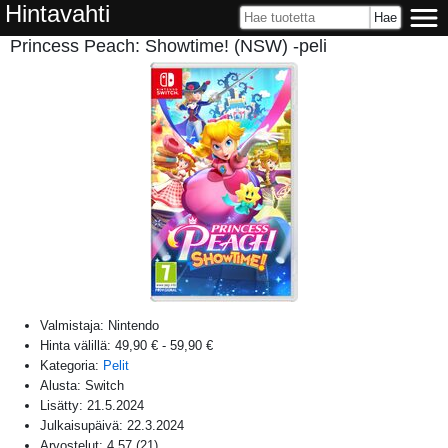
Hintavahti
Princess Peach: Showtime! (NSW) -peli
Valmistaja:
Nintendo
Hinta välillä:
49,90 €
-
59,90 €
Kategoria:
Pelit
Alusta:
Switch
Lisätty:
21.5.2024
Julkaisupäivä:
22.3.2024
Arvostelut:
4,57
(
21
)