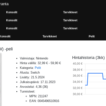
ranta
Konsolit
Tarvikkeet
Konsolit
Tarvikkeet
Konsolit
Tarvikkeet
Konsolit
Tarvikkeet
Pelit
) -peli
Hintahistoria (3kk)
Valmistaja:
Nintendo
Hinta välillä:
32,99 €
-
59,90 €
Kategoria:
Pelit
Alusta:
Switch
Lisätty:
21.5.2024
Julkaisupäivä:
17.11.2023
Arvostelut:
4,36
(
36
)
Tunnisteet:
MPN
:
211247
EAN
:
0045496510916