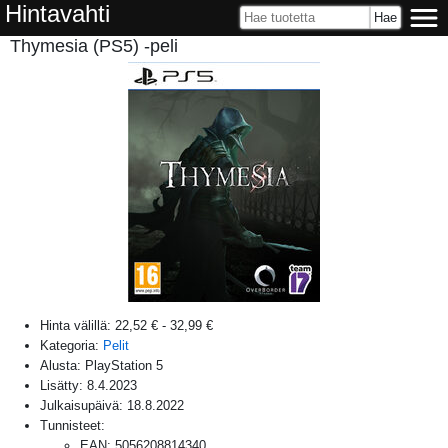
Hintavahti
Thymesia (PS5) -peli
Hinta välillä:
22,52 €
-
32,99 €
Kategoria:
Pelit
Alusta:
PlayStation 5
Lisätty:
8.4.2023
Julkaisupäivä:
18.8.2022
Tunnisteet:
EAN
:
5056208814340