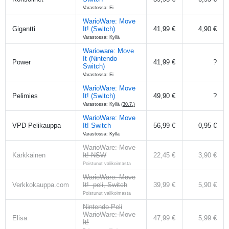
Varastossa: Ei
WarioWare: Move
Gigantti
It! (Switch)
41,99 €
4,90 €
Varastossa: Kyllä
Warioware: Move
It (Nintendo
Power
41,99 €
?
Switch)
Varastossa: Ei
WarioWare: Move
Pelimies
It! (Switch)
49,90 €
?
Varastossa: Kyllä
(30.7.)
WarioWare: Move
VPD Pelikauppa
It! Switch
56,99 €
0,95 €
Varastossa: Kyllä
WarioWare: Move
Kärkkäinen
It! NSW
22,45 €
3,90 €
Poistunut valikoimasta
WarioWare: Move
Verkkokauppa.com
It! -peli, Switch
39,99 €
5,90 €
Poistunut valikoimasta
Nintendo Peli
WarioWare: Move
Elisa
47,99 €
5,99 €
It!