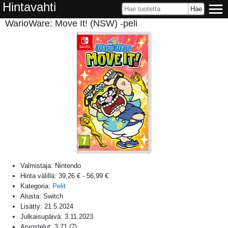
Hintavahti
WarioWare: Move It! (NSW) -peli
Valmistaja:
Nintendo
Hinta välillä:
39,26 €
-
56,99 €
Kategoria:
Pelit
Alusta:
Switch
Lisätty:
21.5.2024
Julkaisupäivä:
3.11.2023
Arvostelut:
3,71
(
7
)