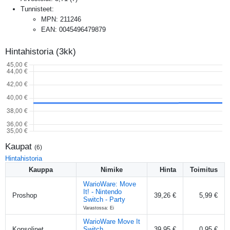
Tunnisteet:
MPN
:
211246
EAN
:
0045496479879
Hintahistoria (3kk)
Kaupat
(
6
)
Hintahistoria
Kauppa
Nimike
Hinta
Toimitus
WarioWare: Move
It! - Nintendo
Proshop
39,26 €
5,99 €
Switch - Party
Varastossa: Ei
WarioWare Move It
Konsolinet
Switch
39,95 €
0,95 €