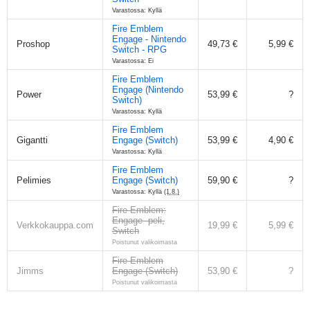
Varastossa: Kyllä
Fire Emblem
Engage - Nintendo
Proshop
49,73 €
5,99 €
Switch - RPG
Varastossa: Ei
Fire Emblem
Engage (Nintendo
Power
53,99 €
?
Switch)
Varastossa: Kyllä
Fire Emblem
Gigantti
Engage (Switch)
53,99 €
4,90 €
Varastossa: Kyllä
Fire Emblem
Pelimies
Engage (Switch)
59,90 €
?
Varastossa: Kyllä
(1.8.)
Fire Emblem:
Engage -peli,
Verkkokauppa.com
19,99 €
5,99 €
Switch
Poistunut valikoimasta
Fire Emblem
Jimms
Engage (Switch)
53,90 €
?
Poistunut valikoimasta