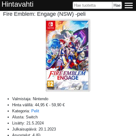
Hintavahti
Fire Emblem: Engage (NSW) -peli
Valmistaja:
Nintendo
Hinta välillä:
44,95 €
-
59,90 €
Kategoria:
Pelit
Alusta:
Switch
Lisätty:
21.5.2024
Julkaisupäivä:
20.1.2023
Arvostelut:
4
(
6
)