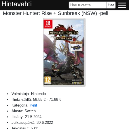
Hintavahti
Monster Hunter: Rise + Sunbreak (NSW) -peli
Valmistaja:
Nintendo
Hinta välillä:
59,85 €
-
71,99 €
Kategoria:
Pelit
Alusta:
Switch
Lisätty:
21.5.2024
Julkaisupäivä:
30.6.2022
Arvostelut:
5
(
1
)