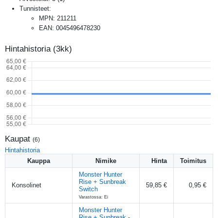
Tunnisteet:
MPN
:
211211
EAN
:
0045496478230
Hintahistoria (3kk)
Kaupat
(
6
)
Hintahistoria
Kauppa
Nimike
Hinta
Toimitus
Monster Hunter
Rise + Sunbreak
Konsolinet
59,85 €
0,95 €
Switch
Varastossa: Ei
Monster Hunter
Rise + Sunbreak -