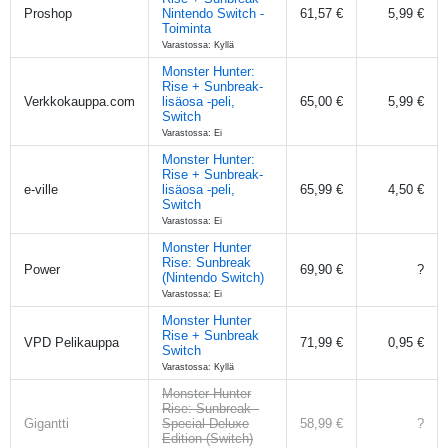
Proshop
Nintendo Switch -
61,57 €
5,99 €
Toiminta
Varastossa: Kyllä
Monster Hunter:
Rise + Sunbreak-
Verkkokauppa.com
lisäosa -peli,
65,00 €
5,99 €
Switch
Varastossa: Ei
Monster Hunter:
Rise + Sunbreak-
e-ville
lisäosa -peli,
65,99 €
4,50 €
Switch
Varastossa: Ei
Monster Hunter
Rise: Sunbreak
Power
69,90 €
?
(Nintendo Switch)
Varastossa: Ei
Monster Hunter
Rise + Sunbreak
VPD Pelikauppa
71,99 €
0,95 €
Switch
Varastossa: Kyllä
Monster Hunter
Rise: Sunbreak -
Gigantti
Special Deluxe
58,99 €
?
Edition (Switch)