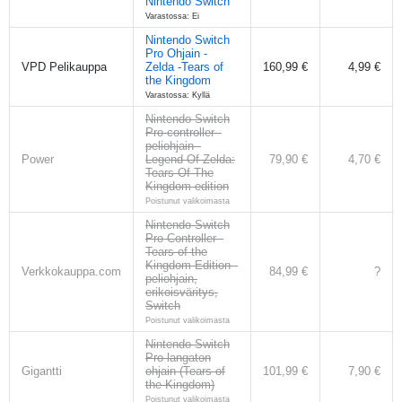
Nintendo Switch
Varastossa: Ei
Nintendo Switch
Pro Ohjain -
VPD Pelikauppa
Zelda -Tears of
160,99 €
4,99 €
the Kingdom
Varastossa: Kyllä
Nintendo Switch
Pro controller -
peliohjain -
Power
Legend Of Zelda:
79,90 €
4,70 €
Tears Of The
Kingdom edition
Poistunut valikoimasta
Nintendo Switch
Pro Controller -
Tears of the
Kingdom Edition -
Verkkokauppa.com
84,99 €
?
peliohjain,
erikoisväritys,
Switch
Poistunut valikoimasta
Nintendo Switch
Pro langaton
Gigantti
ohjain (Tears of
101,99 €
7,90 €
the Kingdom)
Poistunut valikoimasta