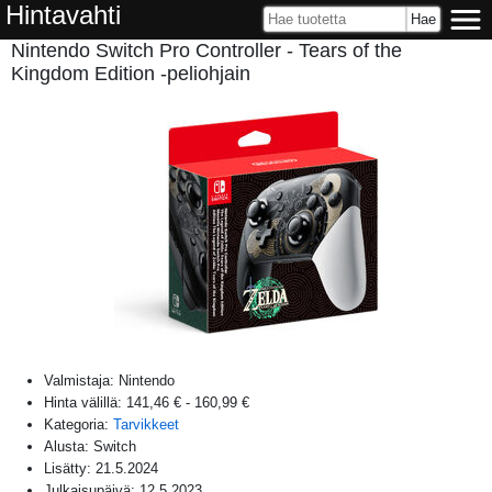
Hintavahti
Nintendo Switch Pro Controller - Tears of the
Kingdom Edition -peliohjain
Valmistaja:
Nintendo
Hinta välillä:
141,46 €
-
160,99 €
Kategoria:
Tarvikkeet
Alusta:
Switch
Lisätty:
21.5.2024
Julkaisupäivä:
12.5.2023