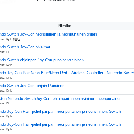
Nimike
ndo Switch Joy-Con neonsininen ja neonpunainen ohjain
ssa: Kyllä
(3.8.)
endo Switch Joy-Con ohjaimet
ssa: Ei
ndo Switch ohjainpari Joy-Con punainen&sininen
ssa: Kyllä
ndo Joy-Con Pair Neon Blue/Neon Red - Wireless Controller - Nintendo Switc
ssa: Kyllä
ndo Switch Joy-Con -ohjain Punainen
ssa: Kyllä
ton Nintendo SwitchJoy-Con -ohjainpari, neoninsininen, neonpunainen
ssa: Ei
ndo Joy-Con Pair -peliohjainpari, neonpunainen ja neonsininen, Switch
ssa: Kyllä
ndo Joy-Con Pair -peliohjainpari, neonpunainen ja neonsininen, Switch
ssa: Kyllä