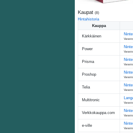
Kaupat
(
8
)
Hintahistoria
Kauppa
Ninte
Kärkkäinen
Varasto
Nint
Power
Varasto
Ninte
Prisma
Varasto
Ninte
Proshop
Varasto
Ninte
Telia
Varasto
Langa
Multitronic
Varasto
Ninte
Verkkokauppa.com
Varasto
Ninte
e-ville
Varasto