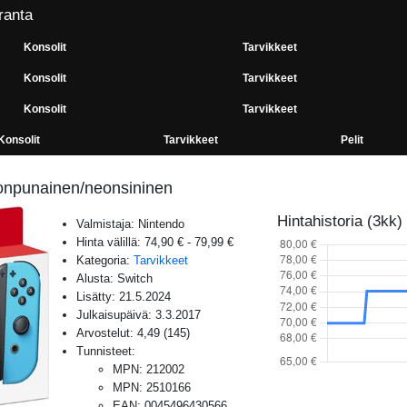
ranta
Konsolit
Tarvikkeet
Konsolit
Tarvikkeet
Konsolit
Tarvikkeet
Konsolit
Tarvikkeet
Pelit
onpunainen/neonsininen
Hintahistoria (3kk)
Valmistaja:
Nintendo
Hinta välillä:
74,90 €
-
79,99 €
Kategoria:
Tarvikkeet
Alusta:
Switch
Lisätty:
21.5.2024
Julkaisupäivä:
3.3.2017
Arvostelut:
4,49
(
145
)
Tunnisteet:
MPN
:
212002
MPN
:
2510166
EAN
:
0045496430566