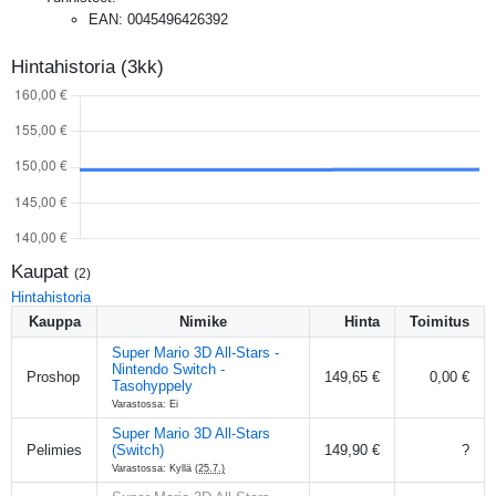
EAN
:
0045496426392
Hintahistoria (3kk)
Kaupat
(
2
)
Hintahistoria
Kauppa
Nimike
Hinta
Toimitus
Super Mario 3D All-Stars -
Nintendo Switch -
Proshop
149,65 €
0,00 €
Tasohyppely
Varastossa: Ei
Super Mario 3D All-Stars
Pelimies
(Switch)
149,90 €
?
Varastossa: Kyllä
(25.7.)