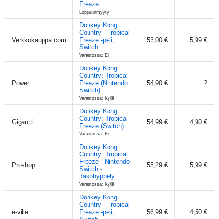
Freeze
Loppuunmyyty
Donkey Kong
Country - Tropical
Verkkokauppa.com
Freeze -peli,
53,00 €
5,99 €
Switch
Varastossa: Ei
Donkey Kong
Country: Tropical
Power
Freeze (Nintendo
54,90 €
?
Switch)
Varastossa: Kyllä
Donkey Kong
Country: Tropical
Gigantti
54,99 €
4,90 €
Freeze (Switch)
Varastossa: Ei
Donkey Kong
Country: Tropical
Freeze - Nintendo
Proshop
55,29 €
5,99 €
Switch -
Tasohyppely
Varastossa: Kyllä
Donkey Kong
Country - Tropical
e-ville
Freeze -peli,
56,99 €
4,50 €