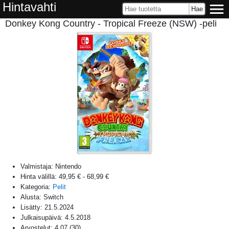
Hintavahti
Donkey Kong Country - Tropical Freeze (NSW) -peli
Valmistaja:
Nintendo
Hinta välillä:
49,95 €
-
68,99 €
Kategoria:
Pelit
Alusta:
Switch
Lisätty:
21.5.2024
Julkaisupäivä:
4.5.2018
Arvostelut:
4,07
(
30
)