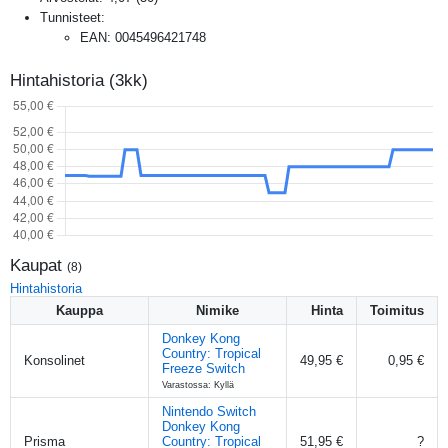
Tunnisteet:
EAN
:
0045496421748
Hintahistoria (3kk)
Kaupat
(
8
)
Hintahistoria
Kauppa
Nimike
Hinta
Toimitus
Donkey Kong
Country: Tropical
Konsolinet
49,95 €
0,95 €
Freeze Switch
Varastossa: Kyllä
Nintendo Switch
Donkey Kong
Prisma
Country: Tropical
51,95 €
?