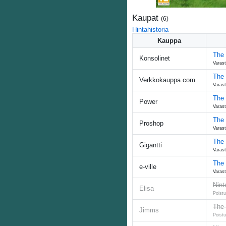
Kaupat
(
6
)
Hintahistoria
Kauppa
The 
Konsolinet
Varast
The 
Verkkokauppa.com
Varast
The 
Power
Varast
The 
Proshop
Varast
The 
Gigantti
Varast
The 
e-ville
Varast
Nint
Elisa
Poistu
The 
Jimms
Poistu