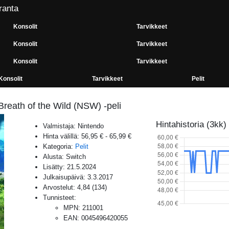
ranta
Konsolit
Tarvikkeet
Konsolit
Tarvikkeet
Konsolit
Tarvikkeet
Konsolit
Tarvikkeet
Pelit
Breath of the Wild (NSW) -peli
Hintahistoria (3kk)
Valmistaja:
Nintendo
Hinta välillä:
56,95 €
-
65,99 €
Kategoria:
Pelit
Alusta:
Switch
Lisätty:
21.5.2024
Julkaisupäivä:
3.3.2017
Arvostelut:
4,84
(
134
)
Tunnisteet:
MPN
:
211001
EAN
:
0045496420055