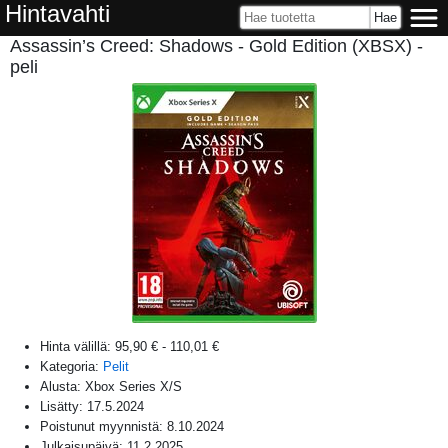
Hintavahti
Assassin’s Creed: Shadows - Gold Edition (XBSX) -
peli
Hinta välillä:
95,90 €
-
110,01 €
Kategoria:
Pelit
Alusta:
Xbox Series X/S
Lisätty:
17.5.2024
Poistunut myynnistä:
8.10.2024
Julkaisupäivä:
11.2.2025