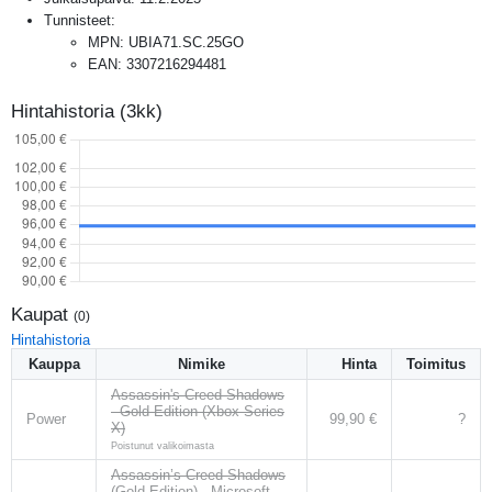
Tunnisteet:
MPN
:
UBIA71.SC.25GO
EAN
:
3307216294481
Hintahistoria (3kk)
Kaupat
(
0
)
Hintahistoria
Kauppa
Nimike
Hinta
Toimitus
Assassin's Creed Shadows
- Gold Edition (Xbox Series
Power
99,90 €
?
X)
Poistunut valikoimasta
Assassin’s Creed Shadows
(Gold Edition) - Microsoft