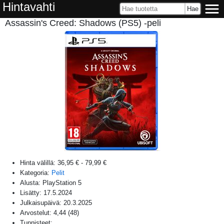
Hintavahti
Assassin's Creed: Shadows (PS5) -peli
Hinta välillä:
36,95 €
-
79,99 €
Kategoria:
Pelit
Alusta:
PlayStation 5
Lisätty:
17.5.2024
Julkaisupäivä:
20.3.2025
Arvostelut:
4,44
(
48
)
Tunnisteet: