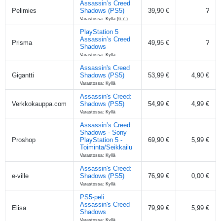
Assassin’s Creed
Pelimies
Shadows (PS5)
39,90 €
?
Varastossa: Kyllä
(6.7.)
PlayStation 5
Assassin’s Creed
Prisma
49,95 €
?
Shadows
Varastossa: Kyllä
Assassin's Creed
Gigantti
Shadows (PS5)
53,99 €
4,90 €
Varastossa: Kyllä
Assassin's Creed:
Verkkokauppa.com
Shadows (PS5)
54,99 €
4,99 €
Varastossa: Kyllä
Assassin’s Creed
Shadows - Sony
Proshop
PlayStation 5 -
69,90 €
5,99 €
Toiminta/Seikkailu
Varastossa: Kyllä
Assassin's Creed:
e-ville
Shadows (PS5)
76,99 €
0,00 €
Varastossa: Kyllä
PS5-peli
Assassin's Creed
Elisa
79,99 €
5,99 €
Shadows
Varastossa: Kyllä