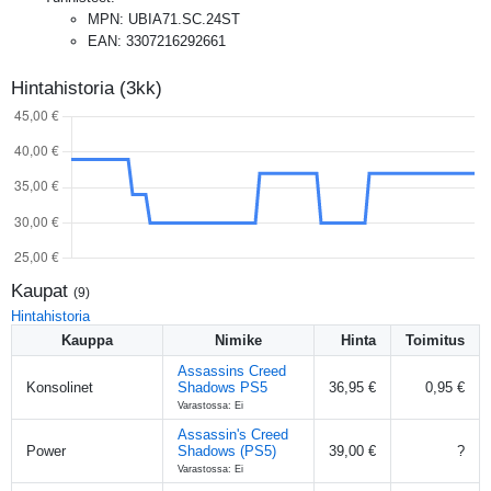
MPN
:
UBIA71.SC.24ST
EAN
:
3307216292661
Hintahistoria (3kk)
Kaupat
(
9
)
Hintahistoria
Kauppa
Nimike
Hinta
Toimitus
Assassins Creed
Konsolinet
Shadows PS5
36,95 €
0,95 €
Varastossa: Ei
Assassin's Creed
Power
Shadows (PS5)
39,00 €
?
Varastossa: Ei