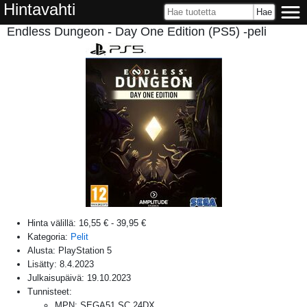
Hintavahti
Endless Dungeon - Day One Edition (PS5) -peli
Hinta välillä:
16,55 €
-
39,95 €
Kategoria:
Pelit
Alusta:
PlayStation 5
Lisätty:
8.4.2023
Julkaisupäivä:
19.10.2023
Tunnisteet:
MPN
:
SEGA51.SC.24DX