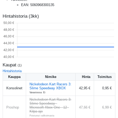
EAN
:
5060968300135
Hintahistoria (3kk)
Kaupat
(
1
)
Hintahistoria
Kauppa
Nimike
Hinta
Toimitus
Nickelodeon Kart Racers 3:
Konsolinet
Slime Speedway XBOX
42,95 €
0,95 €
Varastossa: Ei
Nickelodeon Kart Racers 3:
Slime Speedway -
Proshop
Microsoft Xbox One - 12 -
47,66 €
6,99 €
Kilpa-ajo
Poistunut valikoimasta