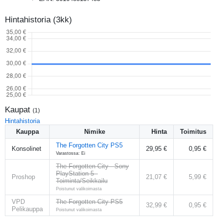
Hintahistoria (3kk)
Kaupat
(
1
)
Hintahistoria
Kauppa
Nimike
Hinta
Toimitus
The Forgotten City PS5
Konsolinet
29,95 €
0,95 €
Varastossa: Ei
The Forgotten City - Sony
PlayStation 5 -
Proshop
21,07 €
5,99 €
Toiminta/Seikkailu
Poistunut valikoimasta
VPD
The Forgotten City PS5
32,99 €
0,95 €
Pelikauppa
Poistunut valikoimasta