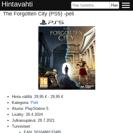
Hintavahti
The Forgotten City (PS5) -peli
Hinta välillä:
29,95 €
-
29,95 €
Kategoria:
Pelit
Alusta:
PlayStation 5
Lisätty:
26.4.2024
Julkaisupäivä:
28.7.2021
Tunnisteet:
EAN
:
5016488137485