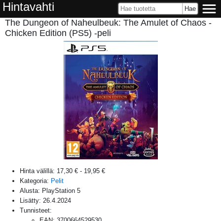
Hintavahti
The Dungeon of Naheulbeuk: The Amulet of Chaos -
Chicken Edition (PS5) -peli
Hinta välillä:
17,30 €
-
19,95 €
Kategoria:
Pelit
Alusta:
PlayStation 5
Lisätty:
26.4.2024
Tunnisteet:
EAN
:
3700664529530