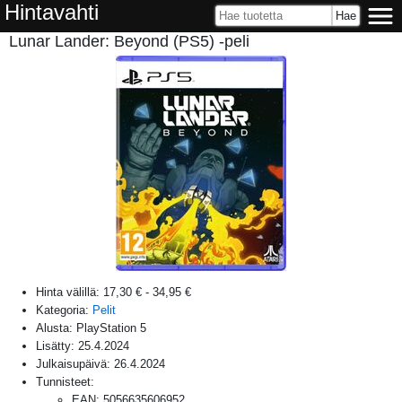
Hintavahti
Lunar Lander: Beyond (PS5) -peli
Hinta välillä:
17,30 €
-
34,95 €
Kategoria:
Pelit
Alusta:
PlayStation 5
Lisätty:
25.4.2024
Julkaisupäivä:
26.4.2024
Tunnisteet:
EAN
:
5056635606952