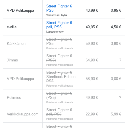
Street Fighter 6
VPD Pelikauppa
PS5
43,99 €
0,95 €
Varastossa: Kyllä
Street Fighter 6 -
e-ville
peli, PS5
49,95 €
4,50 €
Loppuunmyyty
Street Fighter 6
Kärkkäinen
PS5
59,90 €
3,90 €
Poistunut valikoimasta
Street Fighter 6
Jimms
(PS5)
64,90 €
?
Poistunut valikoimasta
Street Fighter 6
Steelbook Edition
VPD Pelikauppa
58,90 €
0,00 €
PS5
Poistunut valikoimasta
Street Fighter 6
Pelimies
(PS5)
49,90 €
?
Poistunut valikoimasta
Street Fighter 6 -
Verkkokauppa.com
peli, PS5
22,99 €
5,99 €
Poistunut valikoimasta
Street Fighter 6