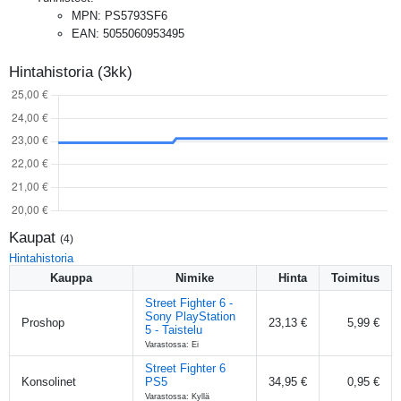
MPN
:
PS5793SF6
EAN
:
5055060953495
Hintahistoria (3kk)
Kaupat
(
4
)
Hintahistoria
Kauppa
Nimike
Hinta
Toimitus
Street Fighter 6 -
Sony PlayStation
Proshop
23,13 €
5,99 €
5 - Taistelu
Varastossa: Ei
Street Fighter 6
Konsolinet
PS5
34,95 €
0,95 €
Varastossa: Kyllä