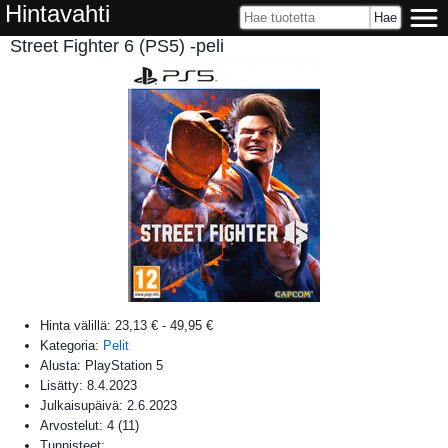
Hintavahti
Street Fighter 6 (PS5) -peli
Hinta välillä:
23,13 €
-
49,95 €
Kategoria:
Pelit
Alusta:
PlayStation 5
Lisätty:
8.4.2023
Julkaisupäivä:
2.6.2023
Arvostelut:
4
(
11
)
Tunnisteet: