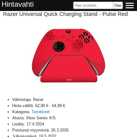
Hintavahti
Razer Universal Quick Charging Stand - Pulse Red
Valmistaja:
Razer
Hinta välillä:
62,90 €
-
64,99 €
Kategoria:
Tarvikkeet
Alusta:
Xbox Series X/S
Lisätty:
17.4.2024
Poistunut myynnistä:
26.3.2026
Julkaisupäivä:
19.5.2022