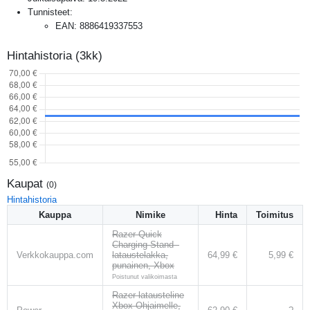
Tunnisteet:
EAN
:
8886419337553
Hintahistoria (3kk)
Kaupat
(
0
)
Hintahistoria
Kauppa
Nimike
Hinta
Toimitus
Razer Quick
Charging Stand -
Verkkokauppa.com
lataustelakka,
64,99 €
5,99 €
punainen, Xbox
Poistunut valikoimasta
Razer latausteline
Xbox-Ohjaimelle,