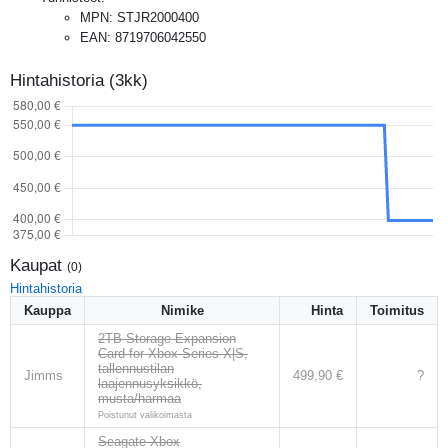
MPN
:
STJR2000400
EAN
:
8719706042550
Hintahistoria (3kk)
Kaupat
(
0
)
Hintahistoria
Kauppa
Nimike
Hinta
Toimitus
2TB Storage Expansion
Card for Xbox Series X|S,
tallennustilan
Jimms
499,90 €
?
laajennusyksikkö,
musta/harmaa
Poistunut valikoimasta
Seagate Xbox