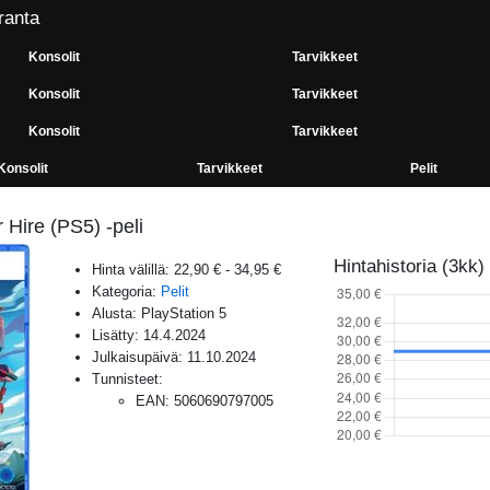
ranta
Konsolit
Tarvikkeet
Konsolit
Tarvikkeet
Konsolit
Tarvikkeet
Konsolit
Tarvikkeet
Pelit
Hire (PS5) -peli
Hintahistoria (3kk)
Hinta välillä:
22,90 €
-
34,95 €
Kategoria:
Pelit
Alusta:
PlayStation 5
Lisätty:
14.4.2024
Julkaisupäivä:
11.10.2024
Tunnisteet:
EAN
:
5060690797005