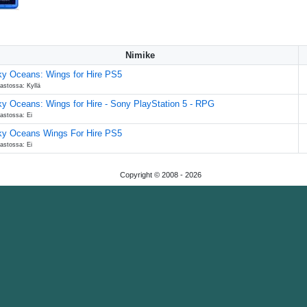
Nimike
y Oceans: Wings for Hire PS5
astossa: Kyllä
y Oceans: Wings for Hire - Sony PlayStation 5 - RPG
astossa: Ei
ky Oceans Wings For Hire PS5
astossa: Ei
Copyright © 2008 -
2026