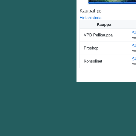
Kaupat
(
3
)
Hintahistoria
Kauppa
Sk
VPD Pelikauppa
Var
Sk
Proshop
Var
S
Konsolinet
Var