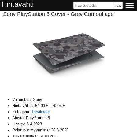
Hintavahti
Sony PlayStation 5 Cover - Grey Camouflage
Valmistaja:
Sony
Hinta välillä:
54,99 €
-
79,95 €
Kategoria:
Tarvikkeet
Alusta:
PlayStation 5
Lisätty:
8.4.2023
Poistunut myynnistä:
26.3.2026
Julkaisupäivä:
14.10.2022