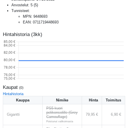
Arvostelut:
5
(
5
)
Tunnisteet:
MPN
:
9448693
EAN
:
0711719448693
Hintahistoria (3kk)
Kaupat
(
0
)
Hintahistoria
Kauppa
Nimike
Hinta
Toimitus
PS5 kuori
pelikonsolille (Grey
Gigantti
79,95 €
6,90 €
Camouflage)
Poistunut valikoimasta